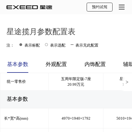
预约试驾
星途揽月
参数配置表
注：
表示标配
表示选配
表示无此配置
基本参数
外观配置
内饰配置
辅
五周年限定版-7座
星耀两
统一零售价
20.99万元
18.9
基本参数
长*宽*高(mm)
4970×1940×1792
5010×19