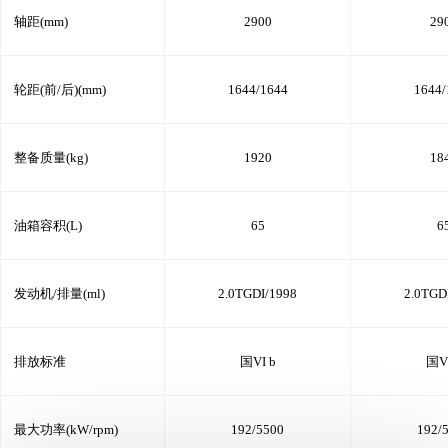
轴距(mm)
2900
29
轮距(前/后)(mm)
1644/1644
1644/
整备质量(kg)
1920
18
油箱容积(L)
65
6
发动机/排量(ml)
2.0TGDI/1998
2.0TGD
排放标准
国VI b
国VI
最大功率(kW/rpm)
192/5500
192/